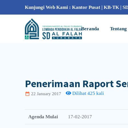
Kunjungi Web Kami :
Kantor Pusat
|
KB-TK
|
S
Beranda
Tentang
Penerimaan Raport Sem
Dilihat 425 kali
date_range
22 January 2017
Agenda Mulai
17-02-2017