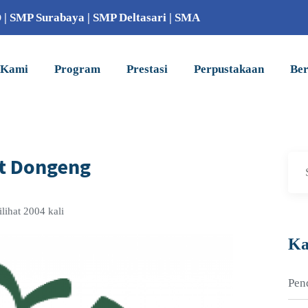
D
|
SMP Surabaya
|
SMP Deltasari
|
SMA
 Kami
Program
Prestasi
Perpustakaan
Ber
at Dongeng
lihat 2004 kali
Ka
Pen