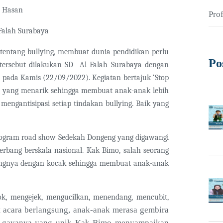
F Hasan
Prof
 Falah Surabaya
tang bullying, membuat dunia pendidikan perlu
Po
tersebut dilakukan SD
Al Falah Surabaya dengan
 pada Kamis (22/09/2022). Kegiatan bertajuk ‘Stop
ng yang menarik sehingga membuat anak-anak lebih
gantisipasi setiap tindakan bullying. Baik yang
ogram road show Sedekah Dongeng yang digawangi
rbang berskala nasional. Kak Bimo, salah seorang
engnya dengan kocak sehingga membuat anak-anak
lok, mengejek, mengucilkan, menendang, mencubit,
t acara berlangsung, anak-anak merasa gembira
an gayanya yang unik Kak Bimo menyampaikan