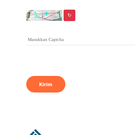
↻
Kirim