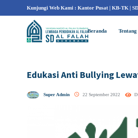
Kunjungi Web Kami :
Kantor Pusat
|
KB-TK
|
S
Beranda
Tentang
Edukasi Anti Bullying Lew
access_time
Super Admin
22 September 2022
Di