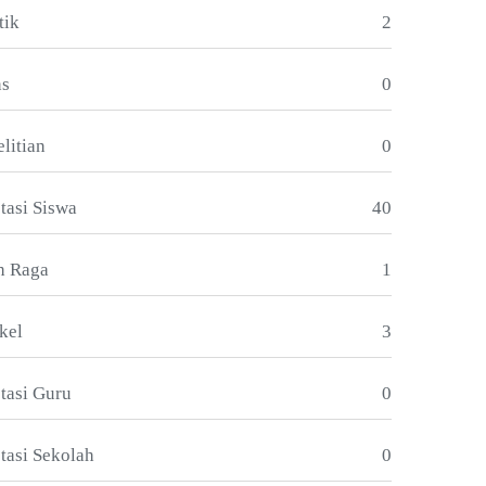
tik
2
ns
0
litian
0
tasi Siswa
40
h Raga
1
kel
3
stasi Guru
0
tasi Sekolah
0