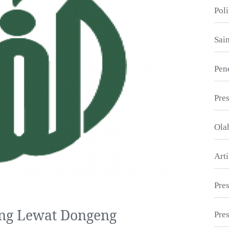
Poli
Sai
Pene
Pres
Ola
Arti
Pre
ing Lewat Dongeng
Pres